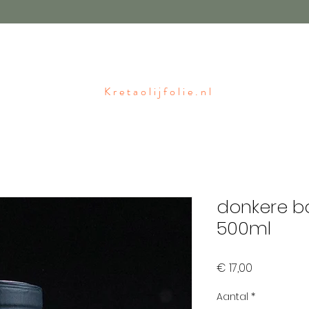
Kretaolijfolie.nl
donkere b
500ml
Prijs
€ 17,00
Aantal
*