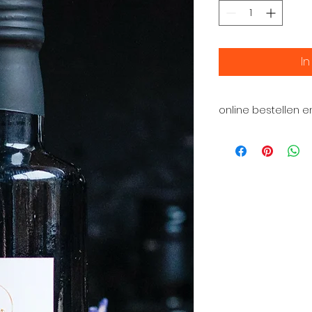
I
online bestellen e
Graag mag je hier 
We vinden het leuk,
maken tijdens ee
Zutphen. Wees we