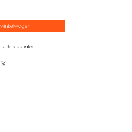
n winkelwagen
n offline ophalen
online bestellen.
 persoonlijk met je kennis te
n van onze verkoopdagen in
lkom!