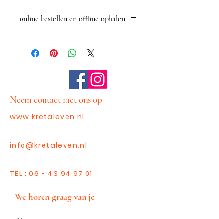
online bestellen en offline ophalen
Graag mag je hier online
bestellen.
We vinden het leuk, persoonlijk
met je kennis te maken tijdens
een van onze verkoopdagen in
Zutphen. Wees welkom!
Neem contact met ons op
www.kretaleven.nl
info@kretaleven.nl
TEL :
06 - 43 94 97 01
We horen graag van je