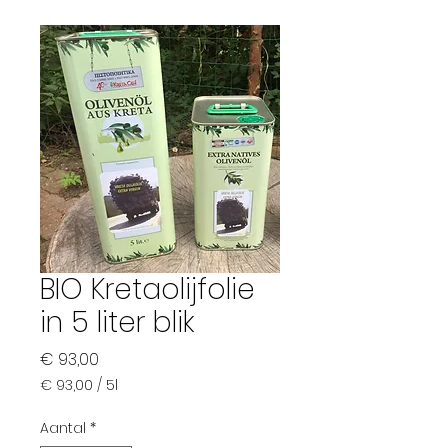
BIO Kretaolijfolie
in 5 liter blik
Prijs
€ 93,00
€ 93,00
/
5l
€ 93,00
per
Aantal
*
5