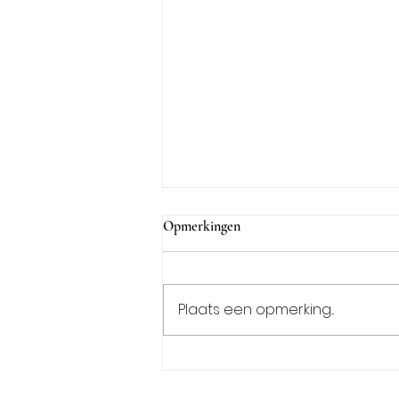
Opmerkingen
Plaats een opmerking...
Hoe bewaar ik de olijven het best?
- natuurlijk onder olijfolie!